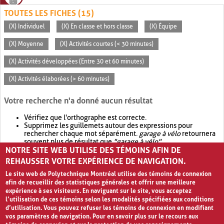
TOUTES LES FICHES (15)
(X) Individuel
(X) En classe et hors classe
(X) Équipe
(X) Moyenne
(X) Activités courtes (< 30 minutes)
(X) Activités développées (Entre 30 et 60 minutes)
(X) Activités élaborées (> 60 minutes)
Votre recherche n'a donné aucun résultat
Vérifiez que l'orthographe est correcte.
Supprimez les guillemets autour des expressions pour
rechercher chaque mot séparément.
garage à vélo
retournera
souvent plus de résultat que
"garage à vélo"
.
NOTRE SITE WEB UTILISE DES TÉMOINS AFIN DE
Envisagez d'élargir votre recherche avec
OR
.
garage OR vélo
retournera souvent plus de résultat que
garage à vélo
.
REHAUSSER VOTRE EXPÉRIENCE DE NAVIGATION.
Le site web de Polytechnique Montréal utilise des témoins de connexion
afin de recueillir des statistiques générales et offrir une meilleure
expérience à ses visiteurs. En naviguant sur le site, vous acceptez
l’utilisation de ces témoins selon les modalités spécifiées aux conditions
d’utilisation. Vous pouvez refuser les témoins de connexion en modifiant
vos paramètres de navigation. Pour en savoir plus sur le recours aux