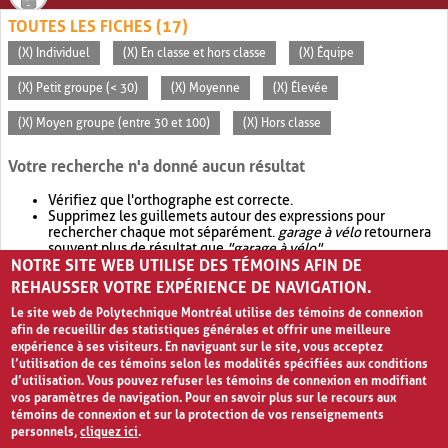
TOUTES LES FICHES (17)
(X) Individuel
(X) En classe et hors classe
(X) Équipe
(X) Petit groupe (< 30)
(X) Moyenne
(X) Élevée
(X) Moyen groupe (entre 30 et 100)
(X) Hors classe
Votre recherche n'a donné aucun résultat
Vérifiez que l'orthographe est correcte.
Supprimez les guillemets autour des expressions pour
rechercher chaque mot séparément.
garage à vélo
retournera
souvent plus de résultat que
"garage à vélo"
.
NOTRE SITE WEB UTILISE DES TÉMOINS AFIN DE
Envisagez d'élargir votre recherche avec
OR
.
garage OR vélo
retournera souvent plus de résultat que
garage à vélo
.
REHAUSSER VOTRE EXPÉRIENCE DE NAVIGATION.
Le site web de Polytechnique Montréal utilise des témoins de connexion
afin de recueillir des statistiques générales et offrir une meilleure
expérience à ses visiteurs. En naviguant sur le site, vous acceptez
l’utilisation de ces témoins selon les modalités spécifiées aux conditions
d’utilisation. Vous pouvez refuser les témoins de connexion en modifiant
vos paramètres de navigation. Pour en savoir plus sur le recours aux
témoins de connexion et sur la protection de vos renseignements
personnels,
cliquez ici
.
Avis de confidentialité et conditions d’utilisation