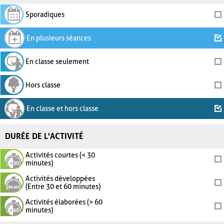
Sporadiques
En plusieurs séances
En classe seulement
Hors classe
En classe et hors classe
DURÉE DE L'ACTIVITÉ
Activités courtes (< 30
minutes)
Activités développées
(Entre 30 et 60 minutes)
Activités élaborées (> 60
minutes)