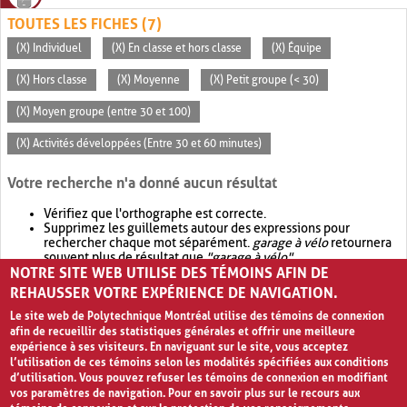
TOUTES LES FICHES (7)
(X) Individuel
(X) En classe et hors classe
(X) Équipe
(X) Hors classe
(X) Moyenne
(X) Petit groupe (< 30)
(X) Moyen groupe (entre 30 et 100)
(X) Activités développées (Entre 30 et 60 minutes)
Votre recherche n'a donné aucun résultat
Vérifiez que l'orthographe est correcte.
Supprimez les guillemets autour des expressions pour
rechercher chaque mot séparément.
garage à vélo
retournera
souvent plus de résultat que
"garage à vélo"
.
NOTRE SITE WEB UTILISE DES TÉMOINS AFIN DE
Envisagez d'élargir votre recherche avec
OR
.
garage OR vélo
retournera souvent plus de résultat que
garage à vélo
.
REHAUSSER VOTRE EXPÉRIENCE DE NAVIGATION.
Le site web de Polytechnique Montréal utilise des témoins de connexion
afin de recueillir des statistiques générales et offrir une meilleure
expérience à ses visiteurs. En naviguant sur le site, vous acceptez
l’utilisation de ces témoins selon les modalités spécifiées aux conditions
d’utilisation. Vous pouvez refuser les témoins de connexion en modifiant
vos paramètres de navigation. Pour en savoir plus sur le recours aux