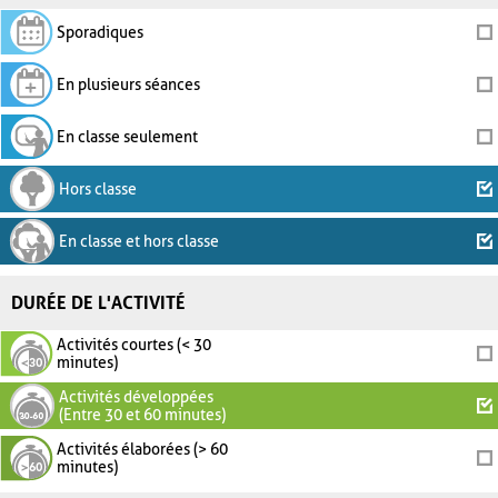
Sporadiques
En plusieurs séances
En classe seulement
Hors classe
En classe et hors classe
DURÉE DE L'ACTIVITÉ
Activités courtes (< 30
minutes)
Activités développées
(Entre 30 et 60 minutes)
Activités élaborées (> 60
minutes)