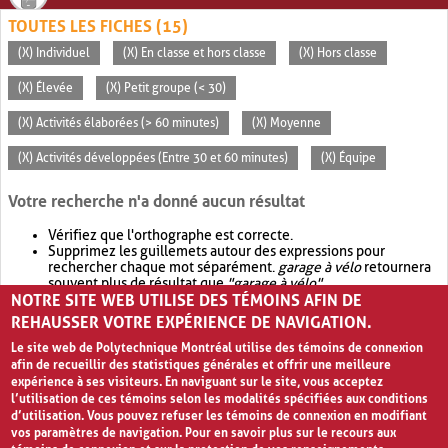
TOUTES LES FICHES (15)
(X) Individuel
(X) En classe et hors classe
(X) Hors classe
(X) Élevée
(X) Petit groupe (< 30)
(X) Activités élaborées (> 60 minutes)
(X) Moyenne
(X) Activités développées (Entre 30 et 60 minutes)
(X) Équipe
Votre recherche n'a donné aucun résultat
Vérifiez que l'orthographe est correcte.
Supprimez les guillemets autour des expressions pour
rechercher chaque mot séparément.
garage à vélo
retournera
souvent plus de résultat que
"garage à vélo"
.
NOTRE SITE WEB UTILISE DES TÉMOINS AFIN DE
Envisagez d'élargir votre recherche avec
OR
.
garage OR vélo
retournera souvent plus de résultat que
garage à vélo
.
REHAUSSER VOTRE EXPÉRIENCE DE NAVIGATION.
Le site web de Polytechnique Montréal utilise des témoins de connexion
afin de recueillir des statistiques générales et offrir une meilleure
expérience à ses visiteurs. En naviguant sur le site, vous acceptez
l’utilisation de ces témoins selon les modalités spécifiées aux conditions
d’utilisation. Vous pouvez refuser les témoins de connexion en modifiant
vos paramètres de navigation. Pour en savoir plus sur le recours aux