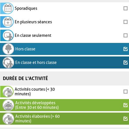
Sporadiques
En plusieurs séances
En classe seulement
Hors classe
En classe et hors classe
DURÉE DE L'ACTIVITÉ
Activités courtes (< 30
minutes)
Activités développées
(Entre 30 et 60 minutes)
Activités élaborées (> 60
minutes)