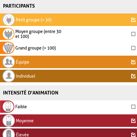
PARTICIPANTS
Petit groupe (< 30)
Moyen groupe (entre 30
et 100)
Grand groupe (> 100)
Équipe
Individuel
INTENSITÉ D'ANIMATION
Faible
Moyenne
Élevée