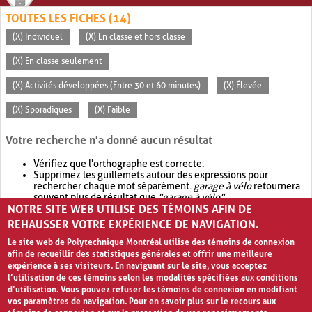
TOUTES LES FICHES (14)
(X) Individuel
(X) En classe et hors classe
(X) En classe seulement
(X) Activités développées (Entre 30 et 60 minutes)
(X) Élevée
(X) Sporadiques
(X) Faible
Votre recherche n'a donné aucun résultat
Vérifiez que l'orthographe est correcte.
Supprimez les guillemets autour des expressions pour
rechercher chaque mot séparément.
garage à vélo
retournera
souvent plus de résultat que
"garage à vélo"
.
NOTRE SITE WEB UTILISE DES TÉMOINS AFIN DE
Envisagez d'élargir votre recherche avec
OR
.
garage OR vélo
retournera souvent plus de résultat que
garage à vélo
.
REHAUSSER VOTRE EXPÉRIENCE DE NAVIGATION.
Le site web de Polytechnique Montréal utilise des témoins de connexion
afin de recueillir des statistiques générales et offrir une meilleure
expérience à ses visiteurs. En naviguant sur le site, vous acceptez
l’utilisation de ces témoins selon les modalités spécifiées aux conditions
d’utilisation. Vous pouvez refuser les témoins de connexion en modifiant
vos paramètres de navigation. Pour en savoir plus sur le recours aux