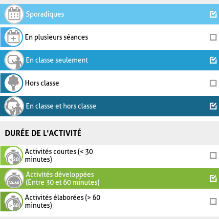
Sporadiques
En plusieurs séances
En classe seulement
Hors classe
En classe et hors classe
DURÉE DE L'ACTIVITÉ
Activités courtes (< 30
minutes)
Activités développées
(Entre 30 et 60 minutes)
Activités élaborées (> 60
minutes)