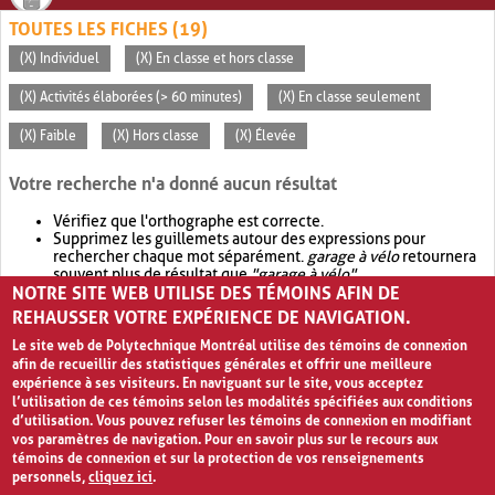
TOUTES LES FICHES (19)
(X) Individuel
(X) En classe et hors classe
(X) Activités élaborées (> 60 minutes)
(X) En classe seulement
(X) Faible
(X) Hors classe
(X) Élevée
Votre recherche n'a donné aucun résultat
Vérifiez que l'orthographe est correcte.
Supprimez les guillemets autour des expressions pour
rechercher chaque mot séparément.
garage à vélo
retournera
souvent plus de résultat que
"garage à vélo"
.
NOTRE SITE WEB UTILISE DES TÉMOINS AFIN DE
Envisagez d'élargir votre recherche avec
OR
.
garage OR vélo
retournera souvent plus de résultat que
garage à vélo
.
REHAUSSER VOTRE EXPÉRIENCE DE NAVIGATION.
Le site web de Polytechnique Montréal utilise des témoins de connexion
afin de recueillir des statistiques générales et offrir une meilleure
expérience à ses visiteurs. En naviguant sur le site, vous acceptez
l’utilisation de ces témoins selon les modalités spécifiées aux conditions
d’utilisation. Vous pouvez refuser les témoins de connexion en modifiant
vos paramètres de navigation. Pour en savoir plus sur le recours aux
témoins de connexion et sur la protection de vos renseignements
personnels,
cliquez ici
.
Avis de confidentialité et conditions d’utilisation