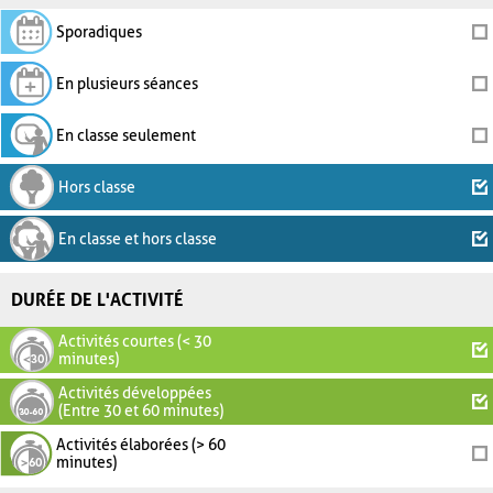
Sporadiques
En plusieurs séances
En classe seulement
Hors classe
En classe et hors classe
DURÉE DE L'ACTIVITÉ
Activités courtes (< 30
minutes)
Activités développées
(Entre 30 et 60 minutes)
Activités élaborées (> 60
minutes)