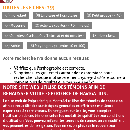
TOUTES LES FICHES (29)
(X) Individuel
(X) En classe et hors classe
(X) Petit groupe (< 30)
(X) Moyenne
(X) Activités courtes (< 30 minutes)
(X) Activités développées (Entre 30 et 60 minutes)
(X) Hors classe
(X) Faible
(X) Moyen groupe (entre 30 et 100)
Votre recherche n'a donné aucun résultat
Vérifiez que l'orthographe est correcte.
Supprimez les guillemets autour des expressions pour
rechercher chaque mot séparément.
garage à vélo
retournera
souvent plus de résultat que
"garage à vélo"
.
NOTRE SITE WEB UTILISE DES TÉMOINS AFIN DE
Envisagez d'élargir votre recherche avec
OR
.
garage OR vélo
retournera souvent plus de résultat que
garage à vélo
.
REHAUSSER VOTRE EXPÉRIENCE DE NAVIGATION.
Le site web de Polytechnique Montréal utilise des témoins de connexion
afin de recueillir des statistiques générales et offrir une meilleure
expérience à ses visiteurs. En naviguant sur le site, vous acceptez
l’utilisation de ces témoins selon les modalités spécifiées aux conditions
d’utilisation. Vous pouvez refuser les témoins de connexion en modifiant
vos paramètres de navigation. Pour en savoir plus sur le recours aux