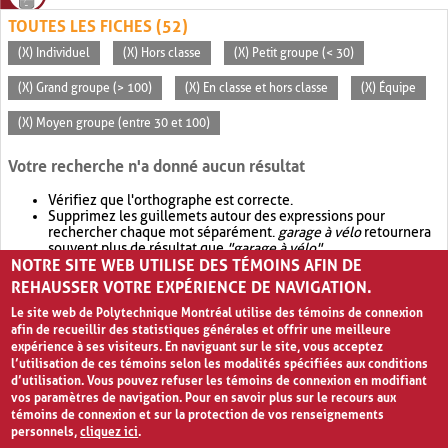
TOUTES LES FICHES (52)
(X) Individuel
(X) Hors classe
(X) Petit groupe (< 30)
(X) Grand groupe (> 100)
(X) En classe et hors classe
(X) Équipe
(X) Moyen groupe (entre 30 et 100)
Votre recherche n'a donné aucun résultat
Vérifiez que l'orthographe est correcte.
Supprimez les guillemets autour des expressions pour
rechercher chaque mot séparément.
garage à vélo
retournera
souvent plus de résultat que
"garage à vélo"
.
NOTRE SITE WEB UTILISE DES TÉMOINS AFIN DE
Envisagez d'élargir votre recherche avec
OR
.
garage OR vélo
retournera souvent plus de résultat que
garage à vélo
.
REHAUSSER VOTRE EXPÉRIENCE DE NAVIGATION.
Le site web de Polytechnique Montréal utilise des témoins de connexion
afin de recueillir des statistiques générales et offrir une meilleure
expérience à ses visiteurs. En naviguant sur le site, vous acceptez
l’utilisation de ces témoins selon les modalités spécifiées aux conditions
d’utilisation. Vous pouvez refuser les témoins de connexion en modifiant
vos paramètres de navigation. Pour en savoir plus sur le recours aux
témoins de connexion et sur la protection de vos renseignements
personnels,
cliquez ici
.
Avis de confidentialité et conditions d’utilisation