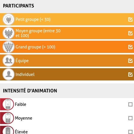
PARTICIPANTS
Petit groupe (< 30)
Moyen groupe (entre 30
et 100)
Grand groupe (> 100)
Équipe
Individuel
INTENSITÉ D'ANIMATION
Faible
Moyenne
Élevée