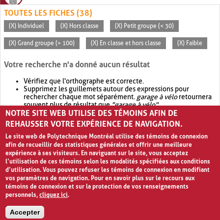
TOUTES LES FICHES (38)
(X) Individuel
(X) Hors classe
(X) Petit groupe (< 30)
(X) Grand groupe (> 100)
(X) En classe et hors classe
(X) Faible
Votre recherche n'a donné aucun résultat
Vérifiez que l'orthographe est correcte.
Supprimez les guillemets autour des expressions pour
rechercher chaque mot séparément.
garage à vélo
retournera
souvent plus de résultat que
"garage à vélo"
.
NOTRE SITE WEB UTILISE DES TÉMOINS AFIN DE
Envisagez d'élargir votre recherche avec
OR
.
garage OR vélo
retournera souvent plus de résultat que
garage à vélo
.
REHAUSSER VOTRE EXPÉRIENCE DE NAVIGATION.
Le site web de Polytechnique Montréal utilise des témoins de connexion
afin de recueillir des statistiques générales et offrir une meilleure
expérience à ses visiteurs. En naviguant sur le site, vous acceptez
l’utilisation de ces témoins selon les modalités spécifiées aux conditions
d’utilisation. Vous pouvez refuser les témoins de connexion en modifiant
vos paramètres de navigation. Pour en savoir plus sur le recours aux
témoins de connexion et sur la protection de vos renseignements
personnels,
cliquez ici
.
Avis de confidentialité et conditions d’utilisation
Accepter