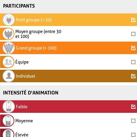
PARTICIPANTS
Petit groupe (< 30)
Moyen groupe (entre 30
et 100)
Grand groupe (> 100)
Équipe
Individuel
INTENSITÉ D'ANIMATION
Faible
Moyenne
Élevée