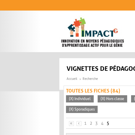
Aller au contenu principal
VIGNETTES DE PÉDAGOG
Accueil
Recherche
TOUTES LES FICHES (84)
(X) Individuel
(X) Hors classe
(X) Sporadiques
PAGES
«
‹
1
2
3
4
5