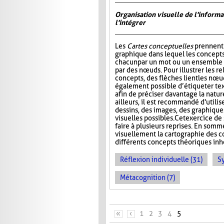
Organisation visuelle de l'inform
l'intégrer
Les
Cartes conceptuelles
prennent 
graphique dans lequel les concepts
chacun par un mot ou un ensemble 
par des nœuds. Pour illustrer les re
concepts, des flèches lient les nœud
également possible d’étiqueter te
afin de préciser davantage la nature
ailleurs, il est recommandé d'utilis
dessins, des images, des graphiques
visuelles possibles. Cet exercice de 
faire à plusieurs reprises. En somm
visuellement la cartographie des co
différents concepts théoriques inhé
Réflexion individuelle (31)
S
Métacognition (7)
PAGES
«
‹
1
2
3
4
5