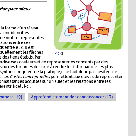
ation pour mieux
la forme d’un réseau
 sont identifiés
de mots et représentés
lations entre ces
s entre eux. Il est
xtuellement les flèches
0
 des liens établis. Par
er diverses couleurs et de représenter les concepts par des
 ou des formules de sorte à rendre les informations les plus
synthèse requiert de la pratique, il ne faut donc pas hésiter à le
e, les
Cartes conceptuelles
permettent aux élèves de représenter
nnaissances acquises sur un sujet et les relations entre les
rents à celui-ci.
ynthèse (19)
Approfondissement des connaissances (17)