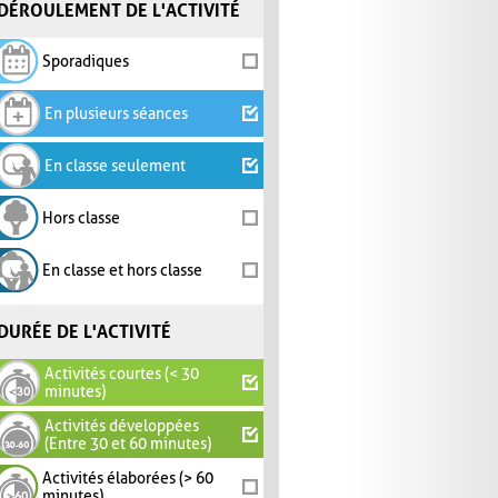
DÉROULEMENT DE L'ACTIVITÉ
Sporadiques
En plusieurs séances
En classe seulement
Hors classe
En classe et hors classe
DURÉE DE L'ACTIVITÉ
Activités courtes (< 30
minutes)
Activités développées
(Entre 30 et 60 minutes)
Activités élaborées (> 60
minutes)