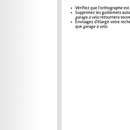
Vérifiez que l'orthographe est
Supprimez les guillemets aut
garage à vélo
retournera souve
Envisagez d'élargir votre rec
que
garage à vélo
.