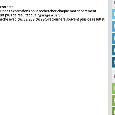
 correcte.
our des expressions pour rechercher chaque mot séparément.
nt plus de résultat que
"garage à vélo"
.
herche avec
OR
.
garage OR vélo
retournera souvent plus de résultat