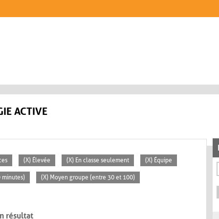
IE ACTIVE
ces
(X) Élevée
(X) En classe seulement
(X) Équipe
0 minutes)
(X) Moyen groupe (entre 30 et 100)
n résultat