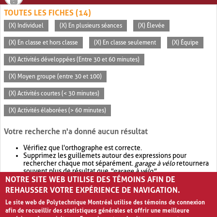
TOUTES LES FICHES (14)
(X) Individuel
(X) En plusieurs séances
(X) Élevée
(X) En classe et hors classe
(X) En classe seulement
(X) Équipe
(X) Activités développées (Entre 30 et 60 minutes)
(X) Moyen groupe (entre 30 et 100)
(X) Activités courtes (< 30 minutes)
(X) Activités élaborées (> 60 minutes)
Votre recherche n'a donné aucun résultat
Vérifiez que l'orthographe est correcte.
Supprimez les guillemets autour des expressions pour
rechercher chaque mot séparément.
garage à vélo
retournera
souvent plus de résultat que
"garage à vélo"
.
NOTRE SITE WEB UTILISE DES TÉMOINS AFIN DE
Envisagez d'élargir votre recherche avec
OR
.
garage OR vélo
retournera souvent plus de résultat que
garage à vélo
.
REHAUSSER VOTRE EXPÉRIENCE DE NAVIGATION.
Le site web de Polytechnique Montréal utilise des témoins de connexion
afin de recueillir des statistiques générales et offrir une meilleure