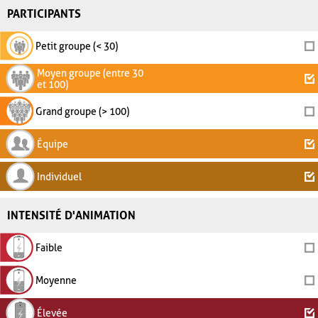
PARTICIPANTS
Petit groupe (< 30)
Moyen groupe (entre 30
et 100)
Grand groupe (> 100)
Équipe
Individuel
INTENSITÉ D'ANIMATION
Faible
Moyenne
Élevée