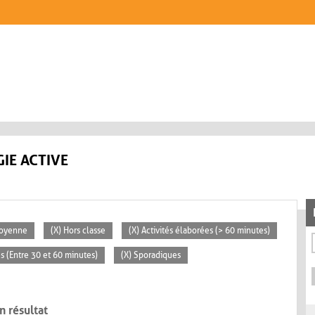
IE ACTIVE
Moyenne
(X) Hors classe
(X) Activités élaborées (> 60 minutes)
s (Entre 30 et 60 minutes)
(X) Sporadiques
n résultat