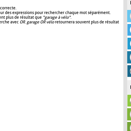
 correcte.
our des expressions pour rechercher chaque mot séparément.
nt plus de résultat que
"garage à vélo"
.
herche avec
OR
.
garage OR vélo
retournera souvent plus de résultat