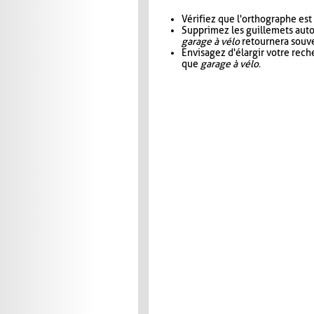
Vérifiez que l'orthographe est
Supprimez les guillemets aut
garage à vélo
retournera souve
Envisagez d'élargir votre rec
que
garage à vélo
.