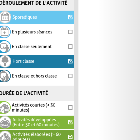
DÉROULEMENT DE L'ACTIVITÉ
Sporadiques
En plusieurs séances
En classe seulement
Hors classe
En classe et hors classe
DURÉE DE L'ACTIVITÉ
Activités courtes (< 30
minutes)
Activités développées
(Entre 30 et 60 minutes)
Activités élaborées (> 60
minutes)