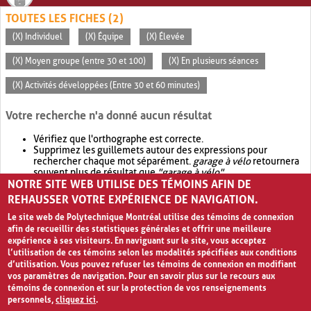
TOUTES LES FICHES (2)
(X) Individuel
(X) Équipe
(X) Élevée
(X) Moyen groupe (entre 30 et 100)
(X) En plusieurs séances
(X) Activités développées (Entre 30 et 60 minutes)
Votre recherche n'a donné aucun résultat
Vérifiez que l'orthographe est correcte.
Supprimez les guillemets autour des expressions pour
rechercher chaque mot séparément.
garage à vélo
retournera
souvent plus de résultat que
"garage à vélo"
.
NOTRE SITE WEB UTILISE DES TÉMOINS AFIN DE
Envisagez d'élargir votre recherche avec
OR
.
garage OR vélo
retournera souvent plus de résultat que
garage à vélo
.
REHAUSSER VOTRE EXPÉRIENCE DE NAVIGATION.
Le site web de Polytechnique Montréal utilise des témoins de connexion
afin de recueillir des statistiques générales et offrir une meilleure
expérience à ses visiteurs. En naviguant sur le site, vous acceptez
l’utilisation de ces témoins selon les modalités spécifiées aux conditions
d’utilisation. Vous pouvez refuser les témoins de connexion en modifiant
vos paramètres de navigation. Pour en savoir plus sur le recours aux
témoins de connexion et sur la protection de vos renseignements
personnels,
cliquez ici
.
Avis de confidentialité et conditions d’utilisation