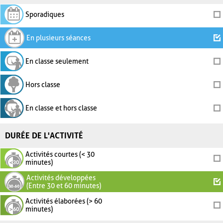
Sporadiques
En plusieurs séances
En classe seulement
Hors classe
En classe et hors classe
DURÉE DE L'ACTIVITÉ
Activités courtes (< 30
minutes)
Activités développées
(Entre 30 et 60 minutes)
Activités élaborées (> 60
minutes)