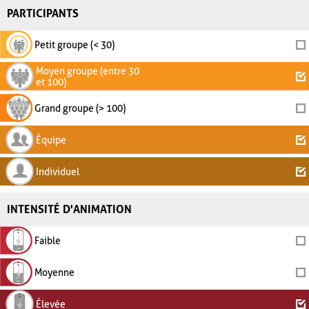
PARTICIPANTS
Petit groupe (< 30)
Moyen groupe (entre 30
et 100)
Grand groupe (> 100)
Équipe
Individuel
INTENSITÉ D'ANIMATION
Faible
Moyenne
Élevée