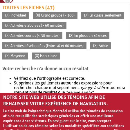
TOUTES LES FICHES (47)
(X) Individuel
(X) Grand groupe (> 100)
(X) En classe seulement
(X) Activités élaborées (> 60 minutes)
(X) Activités courtes (< 30 minutes)
(X) En plusieurs séances
(X) Activités développées (Entre 30 et 60 minutes)
(X) Faible
(X) Moyenne
(X) Hors classe
Votre recherche n'a donné aucun résultat
Vérifiez que l'orthographe est correcte.
Supprimez les guillemets autour des expressions pour
rechercher chaque mot séparément.
garage à vélo
retournera
souvent plus de résultat que
"garage à vélo"
.
NOTRE SITE WEB UTILISE DES TÉMOINS AFIN DE
Envisagez d'élargir votre recherche avec
OR
.
garage OR vélo
retournera souvent plus de résultat que
garage à vélo
.
REHAUSSER VOTRE EXPÉRIENCE DE NAVIGATION.
Le site web de Polytechnique Montréal utilise des témoins de connexion
afin de recueillir des statistiques générales et offrir une meilleure
expérience à ses visiteurs. En naviguant sur le site, vous acceptez
l’utilisation de ces témoins selon les modalités spécifiées aux conditions