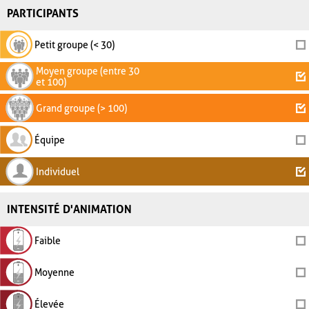
PARTICIPANTS
Petit groupe (< 30)
Moyen groupe (entre 30
et 100)
Grand groupe (> 100)
Équipe
Individuel
INTENSITÉ D'ANIMATION
Faible
Moyenne
Élevée