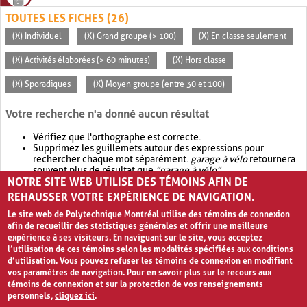
TOUTES LES FICHES (26)
(X) Individuel
(X) Grand groupe (> 100)
(X) En classe seulement
(X) Activités élaborées (> 60 minutes)
(X) Hors classe
(X) Sporadiques
(X) Moyen groupe (entre 30 et 100)
Votre recherche n'a donné aucun résultat
Vérifiez que l'orthographe est correcte.
Supprimez les guillemets autour des expressions pour
rechercher chaque mot séparément.
garage à vélo
retournera
souvent plus de résultat que
"garage à vélo"
.
NOTRE SITE WEB UTILISE DES TÉMOINS AFIN DE
Envisagez d'élargir votre recherche avec
OR
.
garage OR vélo
retournera souvent plus de résultat que
garage à vélo
.
REHAUSSER VOTRE EXPÉRIENCE DE NAVIGATION.
Le site web de Polytechnique Montréal utilise des témoins de connexion
afin de recueillir des statistiques générales et offrir une meilleure
expérience à ses visiteurs. En naviguant sur le site, vous acceptez
l’utilisation de ces témoins selon les modalités spécifiées aux conditions
d’utilisation. Vous pouvez refuser les témoins de connexion en modifiant
vos paramètres de navigation. Pour en savoir plus sur le recours aux
témoins de connexion et sur la protection de vos renseignements
personnels,
cliquez ici
.
Avis de confidentialité et conditions d’utilisation