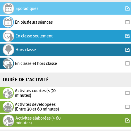
Sporadiques
En plusieurs séances
En classe seulement
Hors classe
En classe et hors classe
DURÉE DE L'ACTIVITÉ
Activités courtes (< 30
minutes)
Activités développées
(Entre 30 et 60 minutes)
Activités élaborées (> 60
minutes)