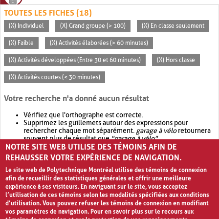
TOUTES LES FICHES (18)
(X) Individuel
(X) Grand groupe (> 100)
(X) En classe seulement
(X) Faible
(X) Activités élaborées (> 60 minutes)
(X) Activités développées (Entre 30 et 60 minutes)
(X) Hors classe
(X) Activités courtes (< 30 minutes)
Votre recherche n'a donné aucun résultat
Vérifiez que l'orthographe est correcte.
Supprimez les guillemets autour des expressions pour
rechercher chaque mot séparément.
garage à vélo
retournera
souvent plus de résultat que
"garage à vélo"
.
NOTRE SITE WEB UTILISE DES TÉMOINS AFIN DE
Envisagez d'élargir votre recherche avec
OR
.
garage OR vélo
retournera souvent plus de résultat que
garage à vélo
.
REHAUSSER VOTRE EXPÉRIENCE DE NAVIGATION.
Le site web de Polytechnique Montréal utilise des témoins de connexion
afin de recueillir des statistiques générales et offrir une meilleure
expérience à ses visiteurs. En naviguant sur le site, vous acceptez
l’utilisation de ces témoins selon les modalités spécifiées aux conditions
d’utilisation. Vous pouvez refuser les témoins de connexion en modifiant
vos paramètres de navigation. Pour en savoir plus sur le recours aux