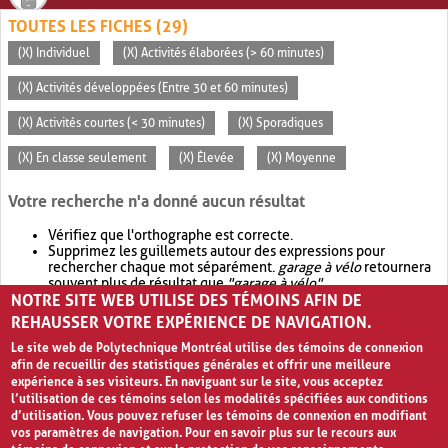
TOUTES LES FICHES (29)
(X) Individuel
(X) Activités élaborées (> 60 minutes)
(X) Activités développées (Entre 30 et 60 minutes)
(X) Activités courtes (< 30 minutes)
(X) Sporadiques
(X) En classe seulement
(X) Élevée
(X) Moyenne
Votre recherche n'a donné aucun résultat
Vérifiez que l'orthographe est correcte.
Supprimez les guillemets autour des expressions pour
rechercher chaque mot séparément.
garage à vélo
retournera
souvent plus de résultat que
"garage à vélo"
.
NOTRE SITE WEB UTILISE DES TÉMOINS AFIN DE
Envisagez d'élargir votre recherche avec
OR
.
garage OR vélo
retournera souvent plus de résultat que
garage à vélo
.
REHAUSSER VOTRE EXPÉRIENCE DE NAVIGATION.
Le site web de Polytechnique Montréal utilise des témoins de connexion
afin de recueillir des statistiques générales et offrir une meilleure
expérience à ses visiteurs. En naviguant sur le site, vous acceptez
l’utilisation de ces témoins selon les modalités spécifiées aux conditions
d’utilisation. Vous pouvez refuser les témoins de connexion en modifiant
vos paramètres de navigation. Pour en savoir plus sur le recours aux