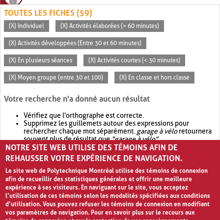
TOUTES LES FICHES (59)
(X) Individuel
(X) Activités élaborées (> 60 minutes)
(X) Activités développées (Entre 30 et 60 minutes)
(X) En plusieurs séances
(X) Activités courtes (< 30 minutes)
(X) Moyen groupe (entre 30 et 100)
(X) En classe et hors classe
Votre recherche n'a donné aucun résultat
Vérifiez que l'orthographe est correcte.
Supprimez les guillemets autour des expressions pour
rechercher chaque mot séparément.
garage à vélo
retournera
souvent plus de résultat que
"garage à vélo"
.
NOTRE SITE WEB UTILISE DES TÉMOINS AFIN DE
Envisagez d'élargir votre recherche avec
OR
.
garage OR vélo
retournera souvent plus de résultat que
garage à vélo
.
REHAUSSER VOTRE EXPÉRIENCE DE NAVIGATION.
Le site web de Polytechnique Montréal utilise des témoins de connexion
afin de recueillir des statistiques générales et offrir une meilleure
expérience à ses visiteurs. En naviguant sur le site, vous acceptez
l’utilisation de ces témoins selon les modalités spécifiées aux conditions
d’utilisation. Vous pouvez refuser les témoins de connexion en modifiant
vos paramètres de navigation. Pour en savoir plus sur le recours aux