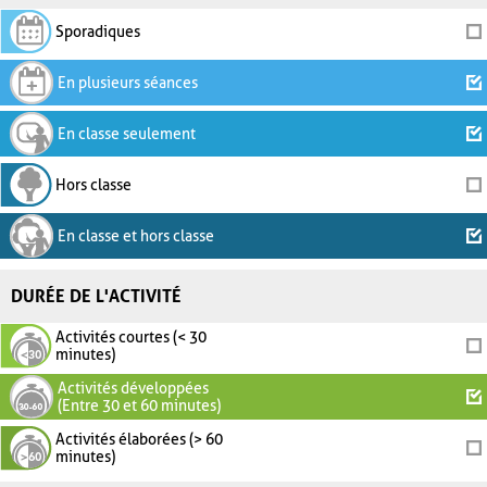
Sporadiques
En plusieurs séances
En classe seulement
Hors classe
En classe et hors classe
DURÉE DE L'ACTIVITÉ
Activités courtes (< 30
minutes)
Activités développées
(Entre 30 et 60 minutes)
Activités élaborées (> 60
minutes)