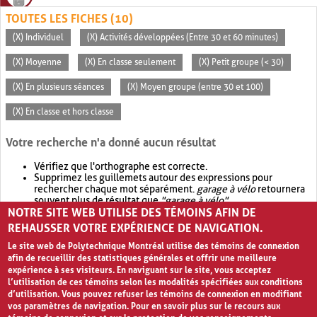
TOUTES LES FICHES (10)
(X) Individuel
(X) Activités développées (Entre 30 et 60 minutes)
(X) Moyenne
(X) En classe seulement
(X) Petit groupe (< 30)
(X) En plusieurs séances
(X) Moyen groupe (entre 30 et 100)
(X) En classe et hors classe
Votre recherche n'a donné aucun résultat
Vérifiez que l'orthographe est correcte.
Supprimez les guillemets autour des expressions pour
rechercher chaque mot séparément.
garage à vélo
retournera
souvent plus de résultat que
"garage à vélo"
.
NOTRE SITE WEB UTILISE DES TÉMOINS AFIN DE
Envisagez d'élargir votre recherche avec
OR
.
garage OR vélo
retournera souvent plus de résultat que
garage à vélo
.
REHAUSSER VOTRE EXPÉRIENCE DE NAVIGATION.
Le site web de Polytechnique Montréal utilise des témoins de connexion
afin de recueillir des statistiques générales et offrir une meilleure
expérience à ses visiteurs. En naviguant sur le site, vous acceptez
l’utilisation de ces témoins selon les modalités spécifiées aux conditions
d’utilisation. Vous pouvez refuser les témoins de connexion en modifiant
vos paramètres de navigation. Pour en savoir plus sur le recours aux