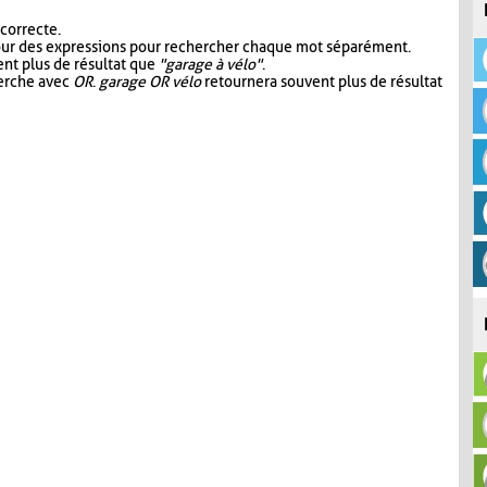
 correcte.
our des expressions pour rechercher chaque mot séparément.
nt plus de résultat que
"garage à vélo"
.
herche avec
OR
.
garage OR vélo
retournera souvent plus de résultat