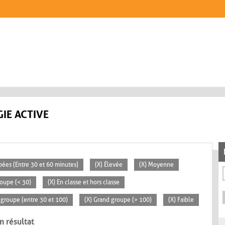
IE ACTIVE
pées (Entre 30 et 60 minutes)
(X) Élevée
(X) Moyenne
roupe (< 30)
(X) En classe et hors classe
groupe (entre 30 et 100)
(X) Grand groupe (> 100)
(X) Faible
n résultat