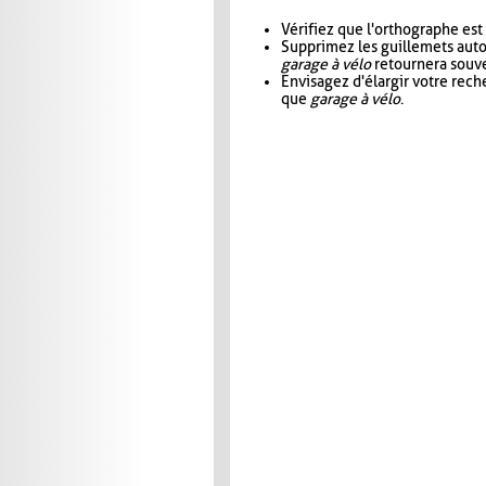
Vérifiez que l'orthographe est
Supprimez les guillemets aut
garage à vélo
retournera souve
Envisagez d'élargir votre rec
que
garage à vélo
.