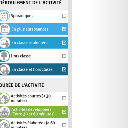
DÉROULEMENT DE L'ACTIVITÉ
Sporadiques
En plusieurs séances
En classe seulement
Hors classe
En classe et hors classe
DURÉE DE L'ACTIVITÉ
Activités courtes (< 30
minutes)
Activités développées
(Entre 30 et 60 minutes)
Activités élaborées (> 60
minutes)