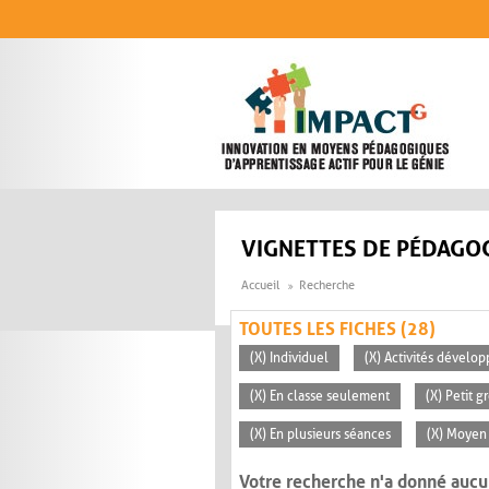
Aller au contenu principal
VIGNETTES DE PÉDAGOG
Accueil
Recherche
TOUTES LES FICHES (28)
(X) Individuel
(X) Activités dévelop
(X) En classe seulement
(X) Petit g
(X) En plusieurs séances
(X) Moyen 
Votre recherche n'a donné aucu