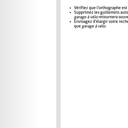
Vérifiez que l'orthographe est
Supprimez les guillemets aut
garage à vélo
retournera souve
Envisagez d'élargir votre rec
que
garage à vélo
.