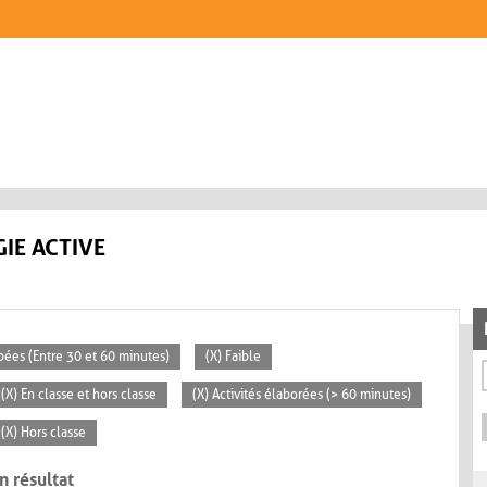
IE ACTIVE
pées (Entre 30 et 60 minutes)
(X) Faible
(X) En classe et hors classe
(X) Activités élaborées (> 60 minutes)
(X) Hors classe
n résultat