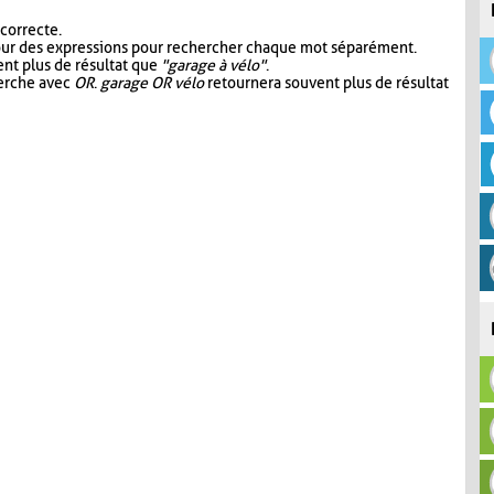
 correcte.
our des expressions pour rechercher chaque mot séparément.
nt plus de résultat que
"garage à vélo"
.
herche avec
OR
.
garage OR vélo
retournera souvent plus de résultat