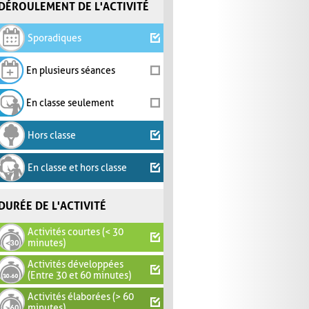
DÉROULEMENT DE L'ACTIVITÉ
Sporadiques
En plusieurs séances
En classe seulement
Hors classe
En classe et hors classe
DURÉE DE L'ACTIVITÉ
Activités courtes (< 30
minutes)
Activités développées
(Entre 30 et 60 minutes)
Activités élaborées (> 60
minutes)