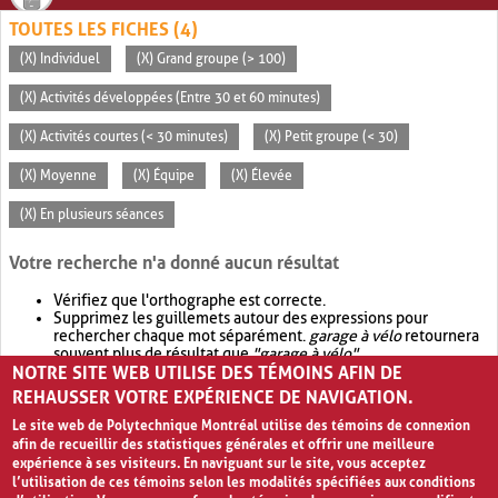
TOUTES LES FICHES (4)
(X) Individuel
(X) Grand groupe (> 100)
(X) Activités développées (Entre 30 et 60 minutes)
(X) Activités courtes (< 30 minutes)
(X) Petit groupe (< 30)
(X) Moyenne
(X) Équipe
(X) Élevée
(X) En plusieurs séances
Votre recherche n'a donné aucun résultat
Vérifiez que l'orthographe est correcte.
Supprimez les guillemets autour des expressions pour
rechercher chaque mot séparément.
garage à vélo
retournera
souvent plus de résultat que
"garage à vélo"
.
NOTRE SITE WEB UTILISE DES TÉMOINS AFIN DE
Envisagez d'élargir votre recherche avec
OR
.
garage OR vélo
retournera souvent plus de résultat que
garage à vélo
.
REHAUSSER VOTRE EXPÉRIENCE DE NAVIGATION.
Le site web de Polytechnique Montréal utilise des témoins de connexion
afin de recueillir des statistiques générales et offrir une meilleure
expérience à ses visiteurs. En naviguant sur le site, vous acceptez
l’utilisation de ces témoins selon les modalités spécifiées aux conditions