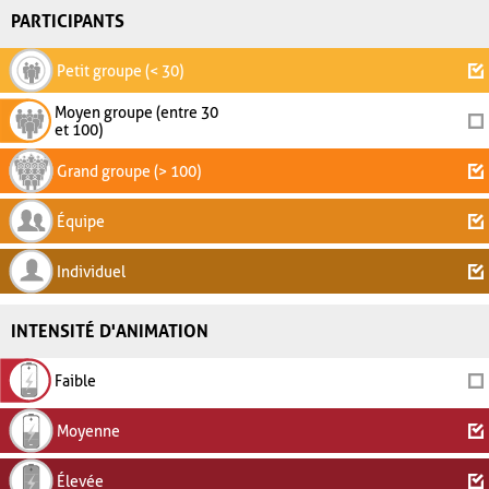
PARTICIPANTS
Petit groupe (< 30)
Moyen groupe (entre 30
et 100)
Grand groupe (> 100)
Équipe
Individuel
INTENSITÉ D'ANIMATION
Faible
Moyenne
Élevée