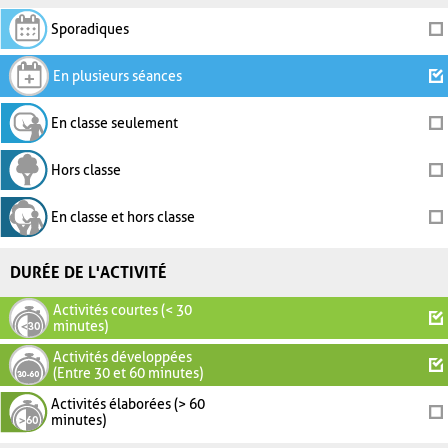
Sporadiques
En plusieurs séances
En classe seulement
Hors classe
En classe et hors classe
DURÉE DE L'ACTIVITÉ
Activités courtes (< 30
minutes)
Activités développées
(Entre 30 et 60 minutes)
Activités élaborées (> 60
minutes)