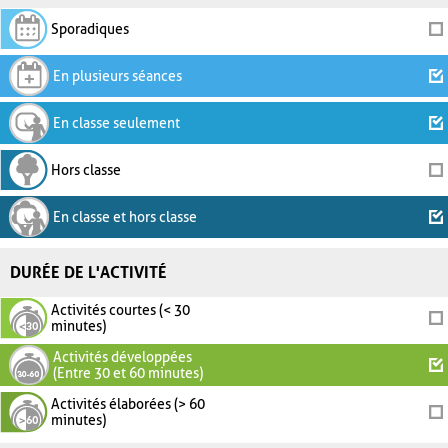
Sporadiques
En plusieurs séances
En classe seulement
Hors classe
En classe et hors classe
DURÉE DE L'ACTIVITÉ
Activités courtes (< 30
minutes)
Activités développées
(Entre 30 et 60 minutes)
Activités élaborées (> 60
minutes)