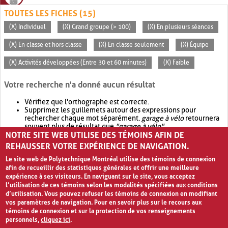
TOUTES LES FICHES (15)
(X) Individuel
(X) Grand groupe (> 100)
(X) En plusieurs séances
(X) En classe et hors classe
(X) En classe seulement
(X) Équipe
(X) Activités développées (Entre 30 et 60 minutes)
(X) Faible
Votre recherche n'a donné aucun résultat
Vérifiez que l'orthographe est correcte.
Supprimez les guillemets autour des expressions pour
rechercher chaque mot séparément.
garage à vélo
retournera
souvent plus de résultat que
"garage à vélo"
.
NOTRE SITE WEB UTILISE DES TÉMOINS AFIN DE
Envisagez d'élargir votre recherche avec
OR
.
garage OR vélo
retournera souvent plus de résultat que
garage à vélo
.
REHAUSSER VOTRE EXPÉRIENCE DE NAVIGATION.
Le site web de Polytechnique Montréal utilise des témoins de connexion
afin de recueillir des statistiques générales et offrir une meilleure
expérience à ses visiteurs. En naviguant sur le site, vous acceptez
l’utilisation de ces témoins selon les modalités spécifiées aux conditions
d’utilisation. Vous pouvez refuser les témoins de connexion en modifiant
vos paramètres de navigation. Pour en savoir plus sur le recours aux
témoins de connexion et sur la protection de vos renseignements
personnels,
cliquez ici
.
Avis de confidentialité et conditions d’utilisation