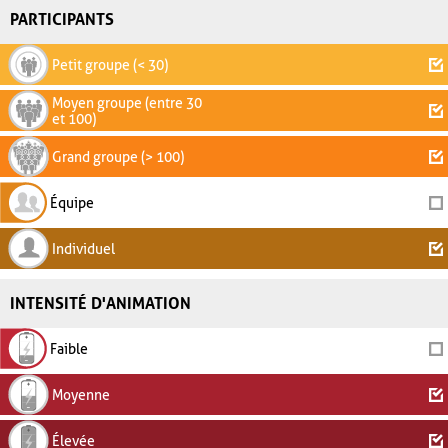
PARTICIPANTS
Petit groupe (< 30)
Moyen groupe (entre 30
et 100)
Grand groupe (> 100)
Équipe
Individuel
INTENSITÉ D'ANIMATION
Faible
Moyenne
Élevée