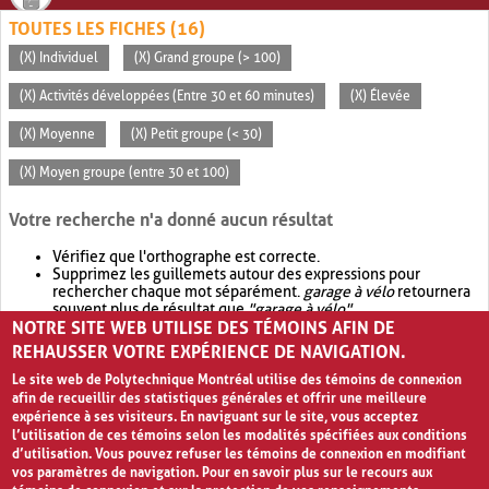
TOUTES LES FICHES (16)
(X) Individuel
(X) Grand groupe (> 100)
(X) Activités développées (Entre 30 et 60 minutes)
(X) Élevée
(X) Moyenne
(X) Petit groupe (< 30)
(X) Moyen groupe (entre 30 et 100)
Votre recherche n'a donné aucun résultat
Vérifiez que l'orthographe est correcte.
Supprimez les guillemets autour des expressions pour
rechercher chaque mot séparément.
garage à vélo
retournera
souvent plus de résultat que
"garage à vélo"
.
NOTRE SITE WEB UTILISE DES TÉMOINS AFIN DE
Envisagez d'élargir votre recherche avec
OR
.
garage OR vélo
retournera souvent plus de résultat que
garage à vélo
.
REHAUSSER VOTRE EXPÉRIENCE DE NAVIGATION.
Le site web de Polytechnique Montréal utilise des témoins de connexion
afin de recueillir des statistiques générales et offrir une meilleure
expérience à ses visiteurs. En naviguant sur le site, vous acceptez
l’utilisation de ces témoins selon les modalités spécifiées aux conditions
d’utilisation. Vous pouvez refuser les témoins de connexion en modifiant
vos paramètres de navigation. Pour en savoir plus sur le recours aux