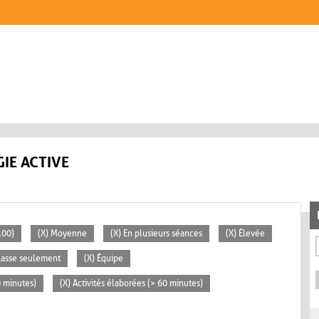
IE ACTIVE
100)
(X) Moyenne
(X) En plusieurs séances
(X) Élevée
classe seulement
(X) Équipe
0 minutes)
(X) Activités élaborées (> 60 minutes)