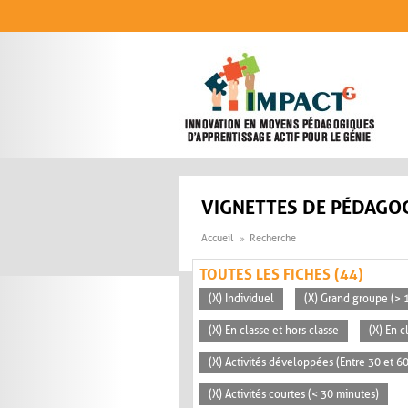
Aller au contenu principal
VIGNETTES DE PÉDAGOG
Accueil
Recherche
TOUTES LES FICHES (44)
(X) Individuel
(X) Grand groupe (> 
(X) En classe et hors classe
(X) En 
(X) Activités développées (Entre 30 et 6
(X) Activités courtes (< 30 minutes)