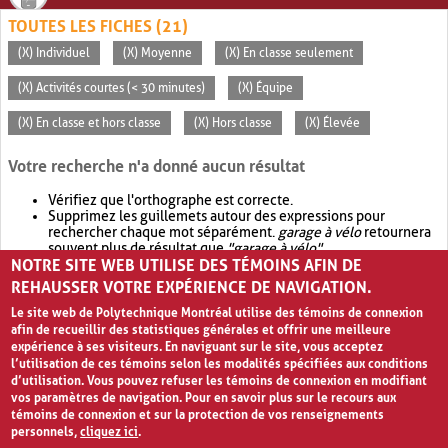
TOUTES LES FICHES (21)
(X) Individuel
(X) Moyenne
(X) En classe seulement
(X) Activités courtes (< 30 minutes)
(X) Équipe
(X) En classe et hors classe
(X) Hors classe
(X) Élevée
Votre recherche n'a donné aucun résultat
Vérifiez que l'orthographe est correcte.
Supprimez les guillemets autour des expressions pour
rechercher chaque mot séparément.
garage à vélo
retournera
souvent plus de résultat que
"garage à vélo"
.
NOTRE SITE WEB UTILISE DES TÉMOINS AFIN DE
Envisagez d'élargir votre recherche avec
OR
.
garage OR vélo
retournera souvent plus de résultat que
garage à vélo
.
REHAUSSER VOTRE EXPÉRIENCE DE NAVIGATION.
Le site web de Polytechnique Montréal utilise des témoins de connexion
afin de recueillir des statistiques générales et offrir une meilleure
expérience à ses visiteurs. En naviguant sur le site, vous acceptez
l’utilisation de ces témoins selon les modalités spécifiées aux conditions
d’utilisation. Vous pouvez refuser les témoins de connexion en modifiant
vos paramètres de navigation. Pour en savoir plus sur le recours aux
témoins de connexion et sur la protection de vos renseignements
personnels,
cliquez ici
.
Avis de confidentialité et conditions d’utilisation