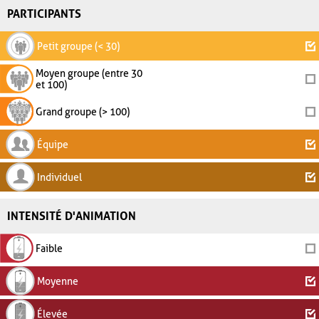
PARTICIPANTS
Petit groupe (< 30)
Moyen groupe (entre 30
et 100)
Grand groupe (> 100)
Équipe
Individuel
INTENSITÉ D'ANIMATION
Faible
Moyenne
Élevée