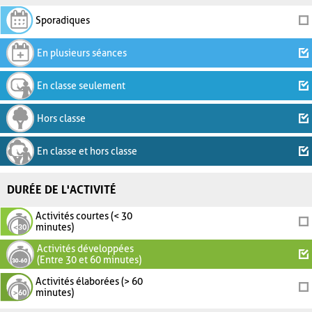
Sporadiques
En plusieurs séances
En classe seulement
Hors classe
En classe et hors classe
DURÉE DE L'ACTIVITÉ
Activités courtes (< 30
minutes)
Activités développées
(Entre 30 et 60 minutes)
Activités élaborées (> 60
minutes)