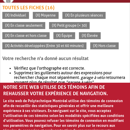
TOUTES LES FICHES (16)
(X) Individuel
(X) Moyenne
(X) En plusieurs séances
(X) En classe seulement
(X) Petit groupe (< 30)
(X) En classe et hors classe
(X) Équipe
(X) Élevée
(X) Activités développées (Entre 30 et 60 minutes)
(X) Hors classe
Votre recherche n'a donné aucun résultat
Vérifiez que l'orthographe est correcte.
Supprimez les guillemets autour des expressions pour
rechercher chaque mot séparément.
garage à vélo
retournera
souvent plus de résultat que
"garage à vélo"
.
NOTRE SITE WEB UTILISE DES TÉMOINS AFIN DE
Envisagez d'élargir votre recherche avec
OR
.
garage OR vélo
retournera souvent plus de résultat que
garage à vélo
.
REHAUSSER VOTRE EXPÉRIENCE DE NAVIGATION.
Le site web de Polytechnique Montréal utilise des témoins de connexion
afin de recueillir des statistiques générales et offrir une meilleure
expérience à ses visiteurs. En naviguant sur le site, vous acceptez
l’utilisation de ces témoins selon les modalités spécifiées aux conditions
d’utilisation. Vous pouvez refuser les témoins de connexion en modifiant
vos paramètres de navigation. Pour en savoir plus sur le recours aux