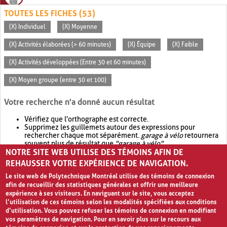
TOUTES LES FICHES (53)
(X) Individuel
(X) Moyenne
(X) Activités élaborées (> 60 minutes)
(X) Équipe
(X) Faible
(X) Activités développées (Entre 30 et 60 minutes)
(X) Moyen groupe (entre 30 et 100)
Votre recherche n'a donné aucun résultat
Vérifiez que l'orthographe est correcte.
Supprimez les guillemets autour des expressions pour
rechercher chaque mot séparément.
garage à vélo
retournera
souvent plus de résultat que
"garage à vélo"
.
NOTRE SITE WEB UTILISE DES TÉMOINS AFIN DE
Envisagez d'élargir votre recherche avec
OR
.
garage OR vélo
retournera souvent plus de résultat que
garage à vélo
.
REHAUSSER VOTRE EXPÉRIENCE DE NAVIGATION.
Le site web de Polytechnique Montréal utilise des témoins de connexion
afin de recueillir des statistiques générales et offrir une meilleure
expérience à ses visiteurs. En naviguant sur le site, vous acceptez
l’utilisation de ces témoins selon les modalités spécifiées aux conditions
d’utilisation. Vous pouvez refuser les témoins de connexion en modifiant
vos paramètres de navigation. Pour en savoir plus sur le recours aux