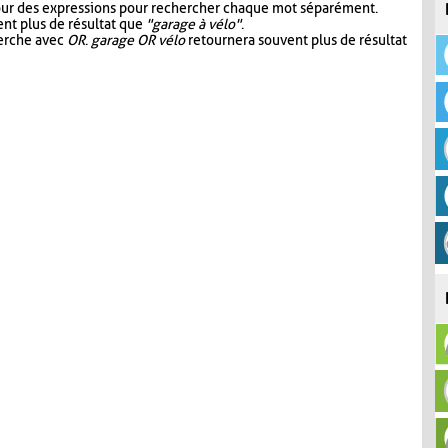
our des expressions pour rechercher chaque mot séparément.
nt plus de résultat que
"garage à vélo"
.
herche avec
OR
.
garage OR vélo
retournera souvent plus de résultat