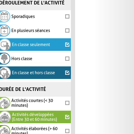
DÉROULEMENT DE L'ACTIVITÉ
Sporadiques
En plusieurs séances
En classe seulement
Hors classe
En classe et hors classe
DURÉE DE L'ACTIVITÉ
Activités courtes (< 30
minutes)
Activités développées
(Entre 30 et 60 minutes)
Activités élaborées (> 60
minutes)