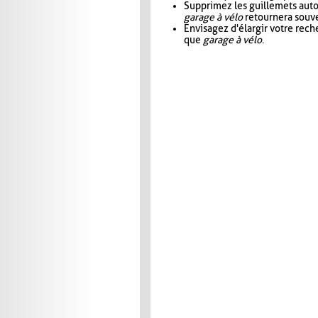
Supprimez les guillemets aut
garage à vélo
retournera souve
Envisagez d'élargir votre rec
que
garage à vélo
.