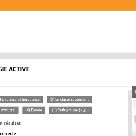
IE ACTIVE
) En classe et hors classe
(X) En classe seulement
0 minutes)
(X) Élevée
(X) Petit groupe (< 30)
n résultat
 correcte.