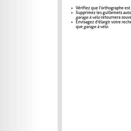
Vérifiez que l'orthographe est
Supprimez les guillemets aut
garage à vélo
retournera souve
Envisagez d'élargir votre rec
que
garage à vélo
.