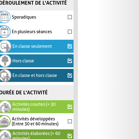
DÉROULEMENT DE L'ACTIVITÉ
Sporadiques
En plusieurs séances
En classe seulement
Hors classe
En classe et hors classe
DURÉE DE L'ACTIVITÉ
Activités courtes (< 30
minutes)
Activités développées
(Entre 30 et 60 minutes)
Activités élaborées (> 60
minutes)