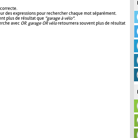
 correcte.
our des expressions pour rechercher chaque mot séparément.
nt plus de résultat que
"garage à vélo"
.
herche avec
OR
.
garage OR vélo
retournera souvent plus de résultat