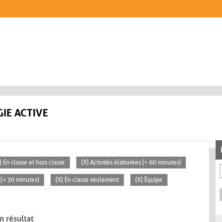
IE ACTIVE
) En classe et hors classe
(X) Activités élaborées (> 60 minutes)
s (< 30 minutes)
(X) En classe seulement
(X) Équipe
n résultat