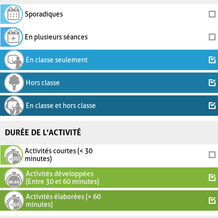
Sporadiques
En plusieurs séances
En classe seulement
Hors classe
En classe et hors classe
DURÉE DE L'ACTIVITÉ
Activités courtes (< 30
minutes)
Activités développées
(Entre 30 et 60 minutes)
Activités élaborées (> 60
minutes)