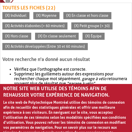
TOUTES LES FICHES (22)
(X) Individuel
(X) Moyenne
(X) En classe et hors classe
(X) Activités élaborées (> 60 minutes)
(X) Petit groupe (< 30)
(X) Hors classe
(X) En classe seulement
(X) Équipe
(X) Activités développées (Entre 30 et 60 minutes)
Votre recherche n'a donné aucun résultat
Vérifiez que l'orthographe est correcte.
Supprimez les guillemets autour des expressions pour
rechercher chaque mot séparément.
garage à vélo
retournera
souvent plus de résultat que
"garage à vélo"
.
NOTRE SITE WEB UTILISE DES TÉMOINS AFIN DE
Envisagez d'élargir votre recherche avec
OR
.
garage OR vélo
retournera souvent plus de résultat que
garage à vélo
.
REHAUSSER VOTRE EXPÉRIENCE DE NAVIGATION.
Le site web de Polytechnique Montréal utilise des témoins de connexion
afin de recueillir des statistiques générales et offrir une meilleure
expérience à ses visiteurs. En naviguant sur le site, vous acceptez
l’utilisation de ces témoins selon les modalités spécifiées aux conditions
d’utilisation. Vous pouvez refuser les témoins de connexion en modifiant
vos paramètres de navigation. Pour en savoir plus sur le recours aux