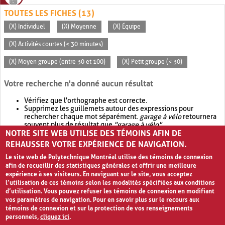
TOUTES LES FICHES (13)
(X) Individuel
(X) Moyenne
(X) Équipe
(X) Activités courtes (< 30 minutes)
(X) Moyen groupe (entre 30 et 100)
(X) Petit groupe (< 30)
Votre recherche n'a donné aucun résultat
Vérifiez que l'orthographe est correcte.
Supprimez les guillemets autour des expressions pour
rechercher chaque mot séparément.
garage à vélo
retournera
souvent plus de résultat que
"garage à vélo"
.
NOTRE SITE WEB UTILISE DES TÉMOINS AFIN DE
Envisagez d'élargir votre recherche avec
OR
.
garage OR vélo
retournera souvent plus de résultat que
garage à vélo
.
REHAUSSER VOTRE EXPÉRIENCE DE NAVIGATION.
Le site web de Polytechnique Montréal utilise des témoins de connexion
afin de recueillir des statistiques générales et offrir une meilleure
expérience à ses visiteurs. En naviguant sur le site, vous acceptez
l’utilisation de ces témoins selon les modalités spécifiées aux conditions
d’utilisation. Vous pouvez refuser les témoins de connexion en modifiant
vos paramètres de navigation. Pour en savoir plus sur le recours aux
témoins de connexion et sur la protection de vos renseignements
personnels,
cliquez ici
.
Avis de confidentialité et conditions d’utilisation