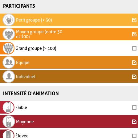
PARTICIPANTS
Petit groupe (< 30)
Moyen groupe (entre 30
et 100)
Grand groupe (> 100)
Équipe
Individuel
INTENSITÉ D'ANIMATION
Faible
Moyenne
Élevée