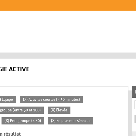
IE ACTIVE
) Équipe
(X) Activités courtes (< 30 minutes)
groupe (entre 30 et 100)
(X) Élevée
(X) Petit groupe (< 30)
(X) En plusieurs séances
n résultat