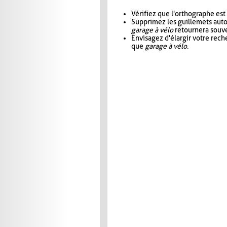
Vérifiez que l'orthographe est
Supprimez les guillemets aut
garage à vélo
retournera souve
Envisagez d'élargir votre rec
que
garage à vélo
.