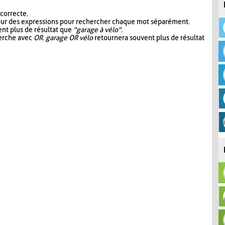
 correcte.
our des expressions pour rechercher chaque mot séparément.
nt plus de résultat que
"garage à vélo"
.
herche avec
OR
.
garage OR vélo
retournera souvent plus de résultat