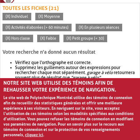
TOUTES LES FICHES (21)
(X) Individuel
(X) Moyenne
(X) Activités élaborées (> 60 minutes)
(X) En plusieurs séances
(X) Hors classe
(X) Faible
(X) Petit groupe (< 30)
Votre recherche n'a donné aucun résultat
Vérifiez que l'orthographe est correcte.
Supprimez les guillemets autour des expressions pour
rechercher chaque mot séparément.
garage à vélo
retournera
souvent plus de résultat que
"garage à vélo"
.
NOTRE SITE WEB UTILISE DES TÉMOINS AFIN DE
Envisagez d'élargir votre recherche avec
OR
.
garage OR vélo
retournera souvent plus de résultat que
garage à vélo
.
REHAUSSER VOTRE EXPÉRIENCE DE NAVIGATION.
Le site web de Polytechnique Montréal utilise des témoins de connexion
afin de recueillir des statistiques générales et offrir une meilleure
expérience à ses visiteurs. En naviguant sur le site, vous acceptez
l’utilisation de ces témoins selon les modalités spécifiées aux conditions
d’utilisation. Vous pouvez refuser les témoins de connexion en modifiant
vos paramètres de navigation. Pour en savoir plus sur le recours aux
témoins de connexion et sur la protection de vos renseignements
personnels,
cliquez ici
.
Avis de confidentialité et conditions d’utilisation