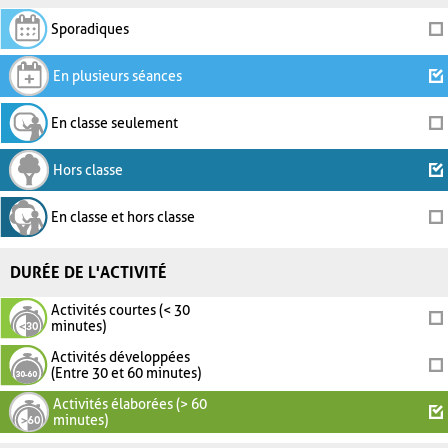
Sporadiques
En plusieurs séances
En classe seulement
Hors classe
En classe et hors classe
DURÉE DE L'ACTIVITÉ
Activités courtes (< 30
minutes)
Activités développées
(Entre 30 et 60 minutes)
Activités élaborées (> 60
minutes)