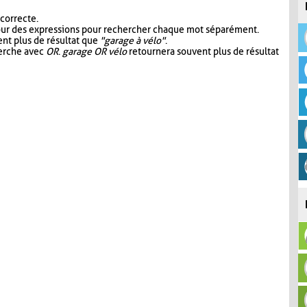
 correcte.
our des expressions pour rechercher chaque mot séparément.
nt plus de résultat que
"garage à vélo"
.
herche avec
OR
.
garage OR vélo
retournera souvent plus de résultat