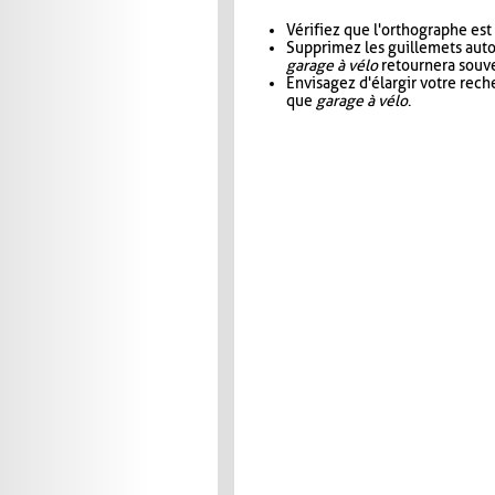
Vérifiez que l'orthographe est
Supprimez les guillemets aut
garage à vélo
retournera souve
Envisagez d'élargir votre rec
que
garage à vélo
.