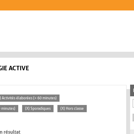
IE ACTIVE
) Activités élaborées (> 60 minutes)
0 minutes)
(X) Sporadiques
(X) Hors classe
n résultat