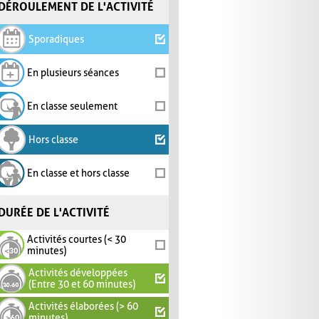
DÉROULEMENT DE L'ACTIVITÉ
Sporadiques
En plusieurs séances
En classe seulement
Hors classe
En classe et hors classe
DURÉE DE L'ACTIVITÉ
Activités courtes (< 30
minutes)
Activités développées
(Entre 30 et 60 minutes)
Activités élaborées (> 60
minutes)