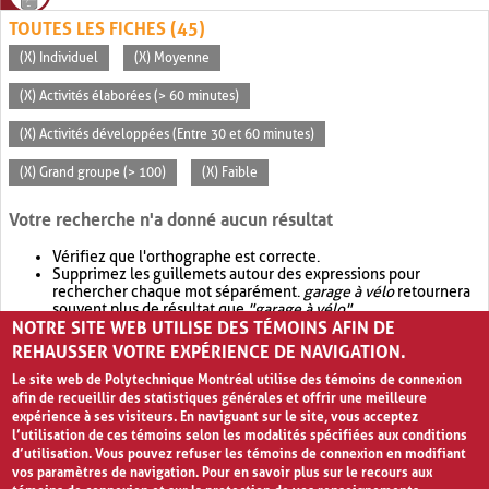
TOUTES LES FICHES (45)
(X) Individuel
(X) Moyenne
(X) Activités élaborées (> 60 minutes)
(X) Activités développées (Entre 30 et 60 minutes)
(X) Grand groupe (> 100)
(X) Faible
Votre recherche n'a donné aucun résultat
Vérifiez que l'orthographe est correcte.
Supprimez les guillemets autour des expressions pour
rechercher chaque mot séparément.
garage à vélo
retournera
souvent plus de résultat que
"garage à vélo"
.
NOTRE SITE WEB UTILISE DES TÉMOINS AFIN DE
Envisagez d'élargir votre recherche avec
OR
.
garage OR vélo
retournera souvent plus de résultat que
garage à vélo
.
REHAUSSER VOTRE EXPÉRIENCE DE NAVIGATION.
Le site web de Polytechnique Montréal utilise des témoins de connexion
afin de recueillir des statistiques générales et offrir une meilleure
expérience à ses visiteurs. En naviguant sur le site, vous acceptez
l’utilisation de ces témoins selon les modalités spécifiées aux conditions
d’utilisation. Vous pouvez refuser les témoins de connexion en modifiant
vos paramètres de navigation. Pour en savoir plus sur le recours aux