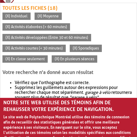
TOUTES LES FICHES (18)
(X) Individuel
(X) Moyenne
(X) Activités élaborées (> 60 minutes)
(X) Activités développées (Entre 30 et 60 minutes)
(X) Activités courtes (< 30 minutes)
(X) Sporadiques
(X) En classe seulement
(X) En plusieurs séances
Votre recherche n'a donné aucun résultat
Vérifiez que l'orthographe est correcte.
Supprimez les guillemets autour des expressions pour
rechercher chaque mot séparément.
garage à vélo
retournera
souvent plus de résultat que
"garage à vélo"
.
NOTRE SITE WEB UTILISE DES TÉMOINS AFIN DE
Envisagez d'élargir votre recherche avec
OR
.
garage OR vélo
retournera souvent plus de résultat que
garage à vélo
.
REHAUSSER VOTRE EXPÉRIENCE DE NAVIGATION.
Le site web de Polytechnique Montréal utilise des témoins de connexion
afin de recueillir des statistiques générales et offrir une meilleure
expérience à ses visiteurs. En naviguant sur le site, vous acceptez
l’utilisation de ces témoins selon les modalités spécifiées aux conditions