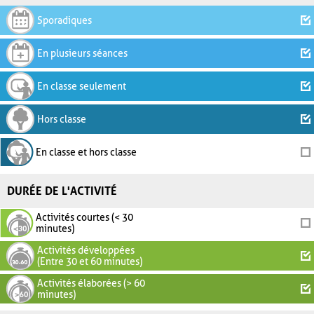
Sporadiques
En plusieurs séances
En classe seulement
Hors classe
En classe et hors classe
DURÉE DE L'ACTIVITÉ
Activités courtes (< 30
minutes)
Activités développées
(Entre 30 et 60 minutes)
Activités élaborées (> 60
minutes)