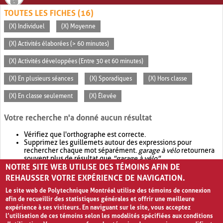
TOUTES LES FICHES (16)
(X) Individuel
(X) Moyenne
(X) Activités élaborées (> 60 minutes)
(X) Activités développées (Entre 30 et 60 minutes)
(X) En plusieurs séances
(X) Sporadiques
(X) Hors classe
(X) En classe seulement
(X) Élevée
Votre recherche n'a donné aucun résultat
Vérifiez que l'orthographe est correcte.
Supprimez les guillemets autour des expressions pour
rechercher chaque mot séparément.
garage à vélo
retournera
souvent plus de résultat que
"garage à vélo"
.
NOTRE SITE WEB UTILISE DES TÉMOINS AFIN DE
Envisagez d'élargir votre recherche avec
OR
.
garage OR vélo
retournera souvent plus de résultat que
garage à vélo
.
REHAUSSER VOTRE EXPÉRIENCE DE NAVIGATION.
Le site web de Polytechnique Montréal utilise des témoins de connexion
afin de recueillir des statistiques générales et offrir une meilleure
expérience à ses visiteurs. En naviguant sur le site, vous acceptez
l’utilisation de ces témoins selon les modalités spécifiées aux conditions