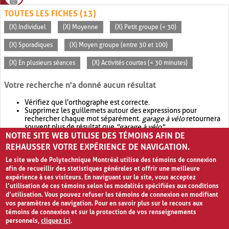
TOUTES LES FICHES (13)
(X) Individuel
(X) Moyenne
(X) Petit groupe (< 30)
(X) Sporadiques
(X) Moyen groupe (entre 30 et 100)
(X) En plusieurs séances
(X) Activités courtes (< 30 minutes)
Votre recherche n'a donné aucun résultat
Vérifiez que l'orthographe est correcte.
Supprimez les guillemets autour des expressions pour
rechercher chaque mot séparément.
garage à vélo
retournera
souvent plus de résultat que
"garage à vélo"
.
NOTRE SITE WEB UTILISE DES TÉMOINS AFIN DE
Envisagez d'élargir votre recherche avec
OR
.
garage OR vélo
retournera souvent plus de résultat que
garage à vélo
.
REHAUSSER VOTRE EXPÉRIENCE DE NAVIGATION.
Le site web de Polytechnique Montréal utilise des témoins de connexion
afin de recueillir des statistiques générales et offrir une meilleure
expérience à ses visiteurs. En naviguant sur le site, vous acceptez
l’utilisation de ces témoins selon les modalités spécifiées aux conditions
d’utilisation. Vous pouvez refuser les témoins de connexion en modifiant
vos paramètres de navigation. Pour en savoir plus sur le recours aux
témoins de connexion et sur la protection de vos renseignements
personnels,
cliquez ici
.
Avis de confidentialité et conditions d’utilisation