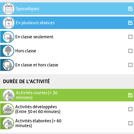
Sporadiques
En plusieurs séances
En classe seulement
Hors classe
En classe et hors classe
DURÉE DE L'ACTIVITÉ
Activités courtes (< 30
minutes)
Activités développées
(Entre 30 et 60 minutes)
Activités élaborées (> 60
minutes)