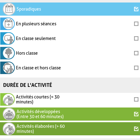
Sporadiques
En plusieurs séances
En classe seulement
Hors classe
En classe et hors classe
DURÉE DE L'ACTIVITÉ
Activités courtes (< 30
minutes)
Activités développées
(Entre 30 et 60 minutes)
Activités élaborées (> 60
minutes)