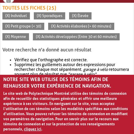
TOUTES LES FICHES (25)
(X) Individuel
(X) Sporadiques
(X) Élevée
(X) Petit groupe (< 30)
(X) Activités élaborées (> 60 minutes)
(X) Moyenne
(X) Activités développées (Entre 30 et 60 minutes)
Votre recherche n'a donné aucun résultat
Vérifiez que l'orthographe est correcte.
Supprimez les guillemets autour des expressions pour
rechercher chaque mot séparément.
garage à vélo
retournera
souvent plus de résultat que
"garage à vélo"
.
NOTRE SITE WEB UTILISE DES TÉMOINS AFIN DE
Envisagez d'élargir votre recherche avec
OR
.
garage OR vélo
retournera souvent plus de résultat que
garage à vélo
.
REHAUSSER VOTRE EXPÉRIENCE DE NAVIGATION.
Le site web de Polytechnique Montréal utilise des témoins de connexion
afin de recueillir des statistiques générales et offrir une meilleure
expérience à ses visiteurs. En naviguant sur le site, vous acceptez
l’utilisation de ces témoins selon les modalités spécifiées aux conditions
d’utilisation. Vous pouvez refuser les témoins de connexion en modifiant
vos paramètres de navigation. Pour en savoir plus sur le recours aux
témoins de connexion et sur la protection de vos renseignements
personnels,
cliquez ici
.
Avis de confidentialité et conditions d’utilisation