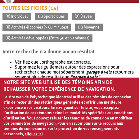
TOUTES LES FICHES (14)
(X) Individuel
(X) Sporadiques
(X) Élevée
(X) Activités élaborées (> 60 minutes)
(X) Moyenne
(X) Activités développées (Entre 30 et 60 minutes)
Votre recherche n'a donné aucun résultat
Vérifiez que l'orthographe est correcte.
Supprimez les guillemets autour des expressions pour
rechercher chaque mot séparément.
garage à vélo
retournera
souvent plus de résultat que
"garage à vélo"
.
NOTRE SITE WEB UTILISE DES TÉMOINS AFIN DE
Envisagez d'élargir votre recherche avec
OR
.
garage OR vélo
retournera souvent plus de résultat que
garage à vélo
.
REHAUSSER VOTRE EXPÉRIENCE DE NAVIGATION.
Le site web de Polytechnique Montréal utilise des témoins de connexion
afin de recueillir des statistiques générales et offrir une meilleure
expérience à ses visiteurs. En naviguant sur le site, vous acceptez
l’utilisation de ces témoins selon les modalités spécifiées aux conditions
d’utilisation. Vous pouvez refuser les témoins de connexion en modifiant
vos paramètres de navigation. Pour en savoir plus sur le recours aux
témoins de connexion et sur la protection de vos renseignements
personnels,
cliquez ici
.
Avis de confidentialité et conditions d’utilisation