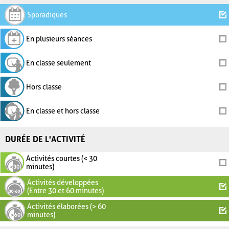
Sporadiques
En plusieurs séances
En classe seulement
Hors classe
En classe et hors classe
DURÉE DE L'ACTIVITÉ
Activités courtes (< 30
minutes)
Activités développées
(Entre 30 et 60 minutes)
Activités élaborées (> 60
minutes)