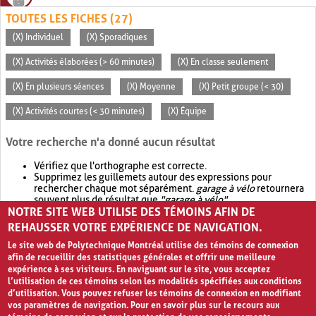
TOUTES LES FICHES (27)
(X) Individuel
(X) Sporadiques
(X) Activités élaborées (> 60 minutes)
(X) En classe seulement
(X) En plusieurs séances
(X) Moyenne
(X) Petit groupe (< 30)
(X) Activités courtes (< 30 minutes)
(X) Équipe
Votre recherche n'a donné aucun résultat
Vérifiez que l'orthographe est correcte.
Supprimez les guillemets autour des expressions pour
rechercher chaque mot séparément.
garage à vélo
retournera
souvent plus de résultat que
"garage à vélo"
.
NOTRE SITE WEB UTILISE DES TÉMOINS AFIN DE
Envisagez d'élargir votre recherche avec
OR
.
garage OR vélo
retournera souvent plus de résultat que
garage à vélo
.
REHAUSSER VOTRE EXPÉRIENCE DE NAVIGATION.
Le site web de Polytechnique Montréal utilise des témoins de connexion
afin de recueillir des statistiques générales et offrir une meilleure
expérience à ses visiteurs. En naviguant sur le site, vous acceptez
l’utilisation de ces témoins selon les modalités spécifiées aux conditions
d’utilisation. Vous pouvez refuser les témoins de connexion en modifiant
vos paramètres de navigation. Pour en savoir plus sur le recours aux