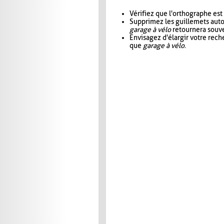
Vérifiez que l'orthographe est
Supprimez les guillemets aut
garage à vélo
retournera souve
Envisagez d'élargir votre rec
que
garage à vélo
.