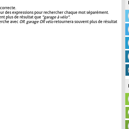
 correcte.
our des expressions pour rechercher chaque mot séparément.
nt plus de résultat que
"garage à vélo"
.
herche avec
OR
.
garage OR vélo
retournera souvent plus de résultat