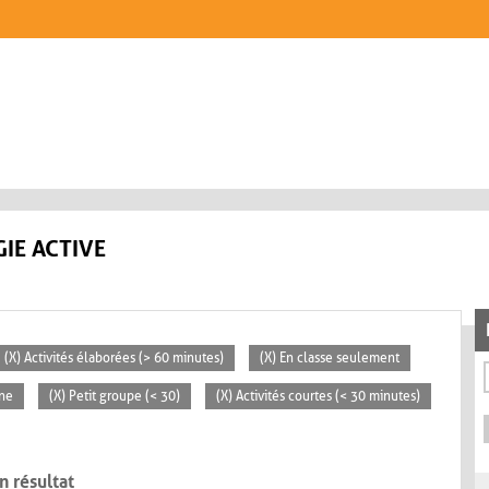
IE ACTIVE
(X) Activités élaborées (> 60 minutes)
(X) En classe seulement
ne
(X) Petit groupe (< 30)
(X) Activités courtes (< 30 minutes)
n résultat