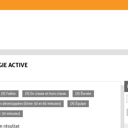
IE ACTIVE
(X) Faible
(X) En classe et hors classe
(X) Élevée
tés développées (Entre 30 et 60 minutes)
(X) Équipe
(< 30 minutes)
n résultat