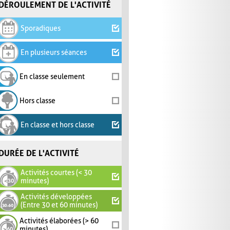
DÉROULEMENT DE L'ACTIVITÉ
Sporadiques
En plusieurs séances
En classe seulement
Hors classe
En classe et hors classe
DURÉE DE L'ACTIVITÉ
Activités courtes (< 30
minutes)
Activités développées
(Entre 30 et 60 minutes)
Activités élaborées (> 60
minutes)