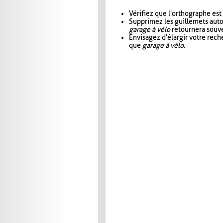
Vérifiez que l'orthographe est
Supprimez les guillemets aut
garage à vélo
retournera souve
Envisagez d'élargir votre rec
que
garage à vélo
.