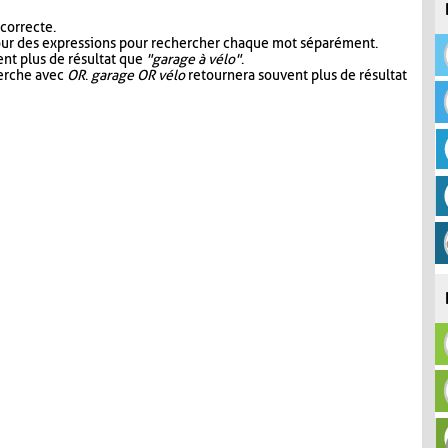
 correcte.
our des expressions pour rechercher chaque mot séparément.
nt plus de résultat que
"garage à vélo"
.
herche avec
OR
.
garage OR vélo
retournera souvent plus de résultat