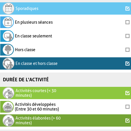
Sporadiques
En plusieurs séances
En classe seulement
Hors classe
En classe et hors classe
DURÉE DE L'ACTIVITÉ
Activités courtes (< 30
minutes)
Activités développées
(Entre 30 et 60 minutes)
Activités élaborées (> 60
minutes)