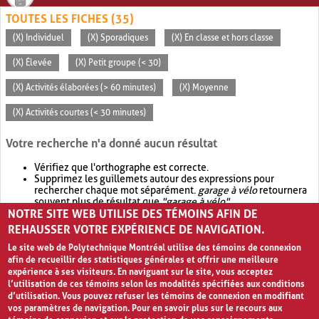
TOUTES LES FICHES (35)
(X) Individuel
(X) Sporadiques
(X) En classe et hors classe
(X) Élevée
(X) Petit groupe (< 30)
(X) Activités élaborées (> 60 minutes)
(X) Moyenne
(X) Activités courtes (< 30 minutes)
Votre recherche n'a donné aucun résultat
Vérifiez que l'orthographe est correcte.
Supprimez les guillemets autour des expressions pour
rechercher chaque mot séparément.
garage à vélo
retournera
souvent plus de résultat que
"garage à vélo"
.
NOTRE SITE WEB UTILISE DES TÉMOINS AFIN DE
Envisagez d'élargir votre recherche avec
OR
.
garage OR vélo
retournera souvent plus de résultat que
garage à vélo
.
REHAUSSER VOTRE EXPÉRIENCE DE NAVIGATION.
Le site web de Polytechnique Montréal utilise des témoins de connexion
afin de recueillir des statistiques générales et offrir une meilleure
expérience à ses visiteurs. En naviguant sur le site, vous acceptez
l’utilisation de ces témoins selon les modalités spécifiées aux conditions
d’utilisation. Vous pouvez refuser les témoins de connexion en modifiant
vos paramètres de navigation. Pour en savoir plus sur le recours aux