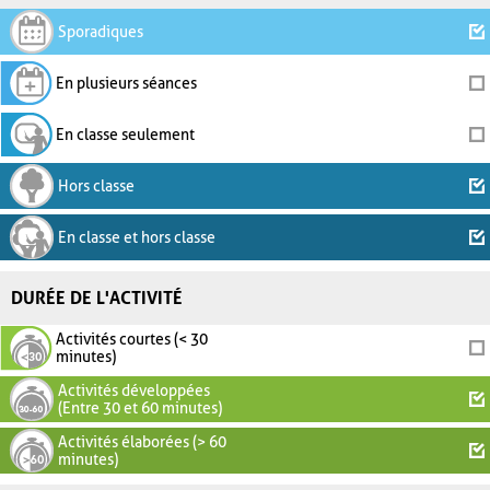
Sporadiques
En plusieurs séances
En classe seulement
Hors classe
En classe et hors classe
DURÉE DE L'ACTIVITÉ
Activités courtes (< 30
minutes)
Activités développées
(Entre 30 et 60 minutes)
Activités élaborées (> 60
minutes)