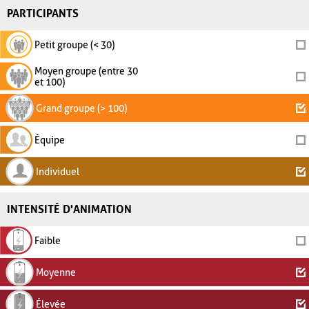
PARTICIPANTS
Petit groupe (< 30)
Moyen groupe (entre 30
et 100)
Grand groupe (> 100)
Équipe
Individuel
INTENSITÉ D'ANIMATION
Faible
Moyenne
Élevée