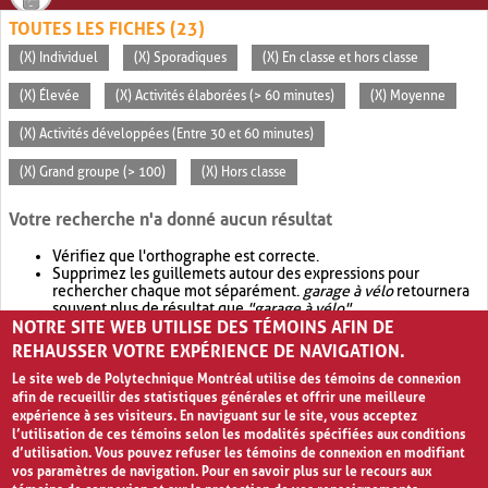
TOUTES LES FICHES (23)
(X) Individuel
(X) Sporadiques
(X) En classe et hors classe
(X) Élevée
(X) Activités élaborées (> 60 minutes)
(X) Moyenne
(X) Activités développées (Entre 30 et 60 minutes)
(X) Grand groupe (> 100)
(X) Hors classe
Votre recherche n'a donné aucun résultat
Vérifiez que l'orthographe est correcte.
Supprimez les guillemets autour des expressions pour
rechercher chaque mot séparément.
garage à vélo
retournera
souvent plus de résultat que
"garage à vélo"
.
NOTRE SITE WEB UTILISE DES TÉMOINS AFIN DE
Envisagez d'élargir votre recherche avec
OR
.
garage OR vélo
retournera souvent plus de résultat que
garage à vélo
.
REHAUSSER VOTRE EXPÉRIENCE DE NAVIGATION.
Le site web de Polytechnique Montréal utilise des témoins de connexion
afin de recueillir des statistiques générales et offrir une meilleure
expérience à ses visiteurs. En naviguant sur le site, vous acceptez
l’utilisation de ces témoins selon les modalités spécifiées aux conditions
d’utilisation. Vous pouvez refuser les témoins de connexion en modifiant
vos paramètres de navigation. Pour en savoir plus sur le recours aux