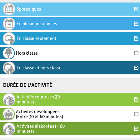
Sporadiques
En plusieurs séances
En classe seulement
Hors classe
En classe et hors classe
DURÉE DE L'ACTIVITÉ
Activités courtes (< 30
minutes)
Activités développées
(Entre 30 et 60 minutes)
Activités élaborées (> 60
minutes)