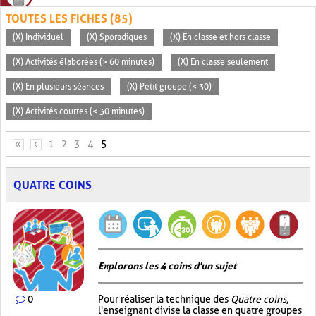
TOUTES LES FICHES (85)
(X) Individuel
(X) Sporadiques
(X) En classe et hors classe
(X) Activités élaborées (> 60 minutes)
(X) En classe seulement
(X) En plusieurs séances
(X) Petit groupe (< 30)
(X) Activités courtes (< 30 minutes)
PAGES
«
‹
1
2
3
4
5
QUATRE COINS
Explorons les 4 coins d'un sujet
0
Pour réaliser la technique des
Quatre coins
,
l'enseignant divise la classe en quatre groupes