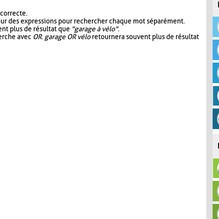
 correcte.
our des expressions pour rechercher chaque mot séparément.
nt plus de résultat que
"garage à vélo"
.
herche avec
OR
.
garage OR vélo
retournera souvent plus de résultat