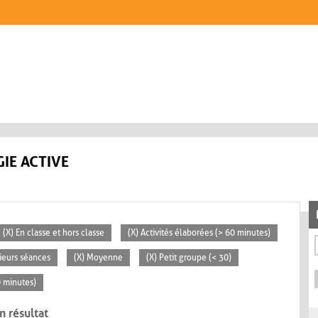
IE ACTIVE
(X) En classe et hors classe
(X) Activités élaborées (> 60 minutes)
sieurs séances
(X) Moyenne
(X) Petit groupe (< 30)
0 minutes)
n résultat