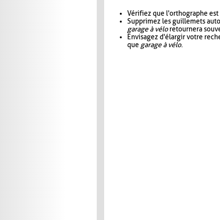
Vérifiez que l'orthographe est
Supprimez les guillemets aut
garage à vélo
retournera souve
Envisagez d'élargir votre rec
que
garage à vélo
.