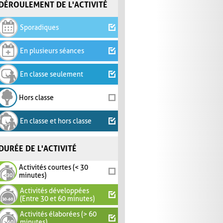
DÉROULEMENT DE L'ACTIVITÉ
Sporadiques
En plusieurs séances
En classe seulement
Hors classe
En classe et hors classe
DURÉE DE L'ACTIVITÉ
Activités courtes (< 30
minutes)
Activités développées
(Entre 30 et 60 minutes)
Activités élaborées (> 60
minutes)